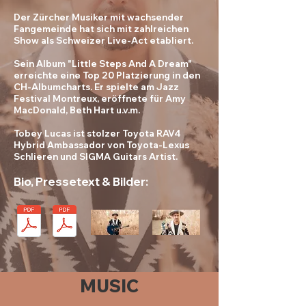
Der Zürcher Musiker mit wachsender
Fangemeinde hat sich mit zahlreichen
Show als Schweizer Live-Act etabliert.
Sein Album "Little Steps And A Dream"
erreichte eine Top 20 Platzierung in den
CH-Albumcharts. Er spielte am Jazz
Festival Montreux, eröffnete für Amy
MacDonald, Beth Hart u.v.m.
Tobey Lucas ist stolzer Toyota RAV4
Hybrid Ambassador von
T
oyota-Lexus
Schlieren und SIGMA Guitars Artist.
Bio, Pressetext & Bilder:
MUSIC